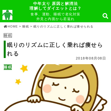
中年太り 原因と解消法
理解してダイエットとは？
食事、運動、睡眠で老化対策
外見と内面から若返れ
HOME
>
睡眠
>
眠りのリズムに正しく乗れば痩せられる
睡眠
眠りのリズムに正しく乗れば痩せら
れる
2018年08月08日
睡眠