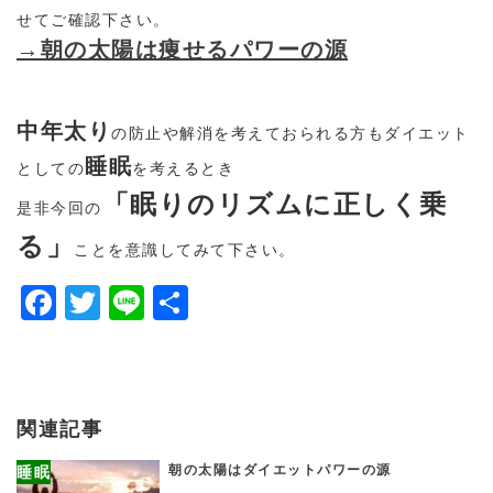
せてご確認下さい。
→朝の太陽は痩せるパワーの源
中年太り
の防止や解消を考えておられる方もダイエット
睡眠
としての
を考えるとき
「眠りのリズムに正しく乗
是非今回の
る」
ことを意識してみて下さい。
Facebook
Twitter
Line
共
有
関連記事
朝の太陽はダイエットパワーの源
睡眠