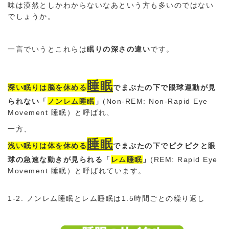
味は漠然としかわからないなあ
という方も多いのではない
でしょうか。
一言でいうとこれらは
眠りの深さの違い
です。
睡眠
深い眠りは脳を休める
でまぶたの下で眼球運動が見
られない「
ノンレム睡眠
」
(Non-REM: Non-Rapid Eye
Movement 睡眠）と呼ばれ、
一方、
睡眠
浅い眠りは体を休める
でまぶたの下で
ピクピクと眼
球の急速な動きが見られる
「
レム睡眠
」
(REM: Rapid Eye
Movement 睡眠）と呼ばれています。
1-2. ノンレム睡眠とレム睡眠は1.5時間ごとの繰り返し